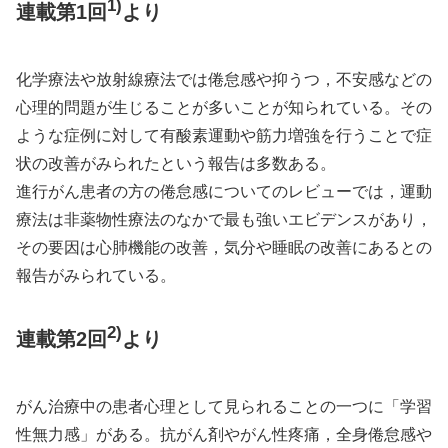
1)
連載第1回
より
化学療法や放射線療法では倦怠感や抑うつ，不安感などの
心理的問題が生じることが多いことが知られている。その
ような症例に対して有酸素運動や筋力増強を行うことで症
状の改善がみられたという報告は多数ある。
進行がん患者の方の倦怠感についてのレビューでは，運動
療法は非薬物性療法のなかで最も強いエビデンスがあり，
その要因は心肺機能の改善，気分や睡眠の改善にあるとの
報告がみられている。
2)
連載第2回
より
がん治療中の患者心理として見られることの一つに「学習
性無力感」がある。抗がん剤やがん性疼痛，全身倦怠感や