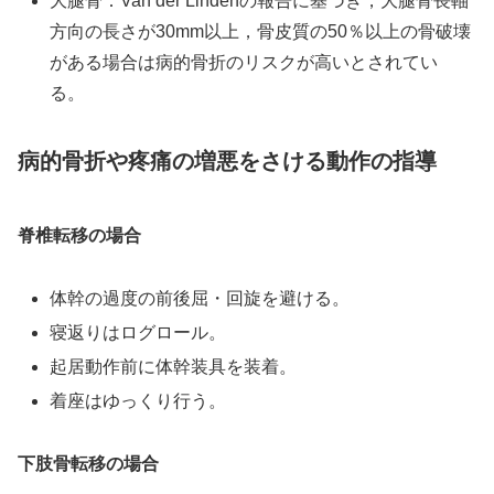
大腿骨：Van der Lindenの報告に基づき，大腿骨長軸
方向の長さが30mm以上，骨皮質の50％以上の骨破壊
がある場合は病的骨折のリスクが高いとされてい
る。
病的骨折や疼痛の増悪をさける動作の指導
脊椎転移の場合
体幹の過度の前後屈・回旋を避ける。
寝返りはログロール。
起居動作前に体幹装具を装着。
着座はゆっくり行う。
下肢骨転移の場合