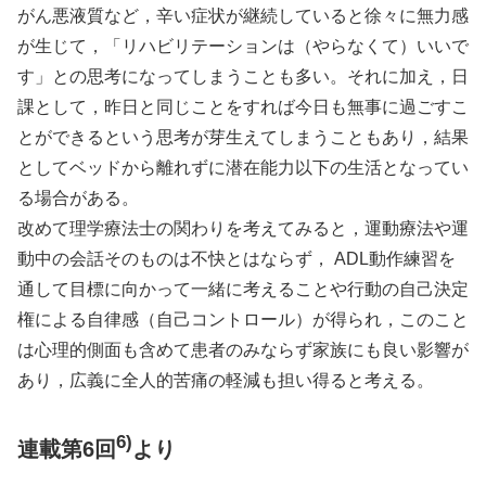
がん悪液質など，辛い症状が継続していると徐々に無力感
が生じて，「リハビリテーションは（やらなくて）いいで
す」との思考になってしまうことも多い。それに加え，日
課として，昨日と同じことをすれば今日も無事に過ごすこ
とができるという思考が芽生えてしまうこともあり，結果
としてベッドから離れずに潜在能力以下の生活となってい
る場合がある。
改めて理学療法士の関わりを考えてみると，運動療法や運
動中の会話そのものは不快とはならず， ADL動作練習を
通して目標に向かって一緒に考えることや行動の自己決定
権による自律感（自己コントロール）が得られ，このこと
は心理的側面も含めて患者のみならず家族にも良い影響が
あり，広義に全人的苦痛の軽減も担い得ると考える。
6)
連載第6回
より