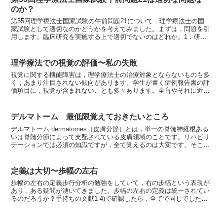
のか？
第55回理学療法士国家試験の午前問題21について，理学療法士の国
家試験として適切なのかどうかを考えてみました。まずは，問題を引
用します。臨床研究を実施する上で適切でないのはどれか。1．研究
対象はポスターを用いて募集した。2．研究の内容につい...
理学療法での視覚の評価〜私の失敗
視覚に関する機能障害は，理学療法士の治療対象とならないものも多
く，あまり注目されない傾向があります。学生が書く症例報告書の評
価項目に，視覚が含まれないことも多々あります。全盲やそれに近い
状態であれば注目されるのですが，障害の程度が軽いと無視...
デルマトーム 最低限覚えておきたいところ
デルマトーム dermatomes（皮膚分節）とは，単一の脊髄神経根ある
いは脊髄分節によって支配されている皮膚領域のことです。リハビリ
テーションでは必須の知識ですが，全て覚えるのは大変です。そこ
で，学生が初めて勉強するときに最低限覚えておき...
定義は大切〜歩幅の左右
歩幅の左右の定義歩行分析の勉強をしていて，右の歩幅という表現が
あり，ある疑問が湧いてきました。歩幅の左右の定義は統一されてい
るのだろうか？手持ちの文献1-4)で確認したら，全てで同じでした。
右の歩幅は，右下肢を踏み出した時の歩幅で，左足が接...