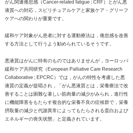
がん関連倦怠感（Cancer-related fatigue ; CRF）とがん悪
液質への対応，スピリチュアルケアと家族ケア・グリーフ
ケアへの関わりが重要です。
緩和ケア対象がん患者に対する運動療法は，倦怠感を改善
する方法として行うよう勧められているそうです。
悪液質はがんに特有のものではありませんが，ヨーロッパ
緩和ケア共同研究（European Palliative Care Research
Collaborative ; EPCRC）では，がんの特性を考慮した悪
液質の定義が提唱され，「がん悪液質とは，栄養療法で改
善することは困難な著しい筋肉量の減少がみられ，進行性
に機能障害をもたらす複合的な栄養不良の症候群で，栄養
摂取量の減少と代謝異常によってもたらされる蛋白および
エネルギーの喪失状態」と定義されています。